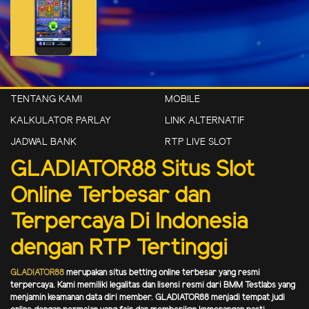
TENTANG KAMI
MOBILE
KALKULATOR PARLAY
LINK ALTERNATIF
JADWAL BANK
RTP LIVE SLOT
GLADIATOR88 Situs Slot
Online Terbesar dan
Terpercaya Di Indonesia
dengan RTP Tertinggi
GLADIATOR88
merupakan situs betting online terbesar yang resmi
terpercaya. Kami memiliki legalitas dan lisensi resmi dari BMM Testlabs yang
menjamin keamanan data diri member. GLADIATOR88 menjadi tempat judi