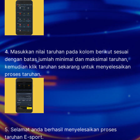
4. Masukkan nilai taruhan pada kolom berikut sesuai
dengan batas jumlah minimal dan maksimal taruhan,
kemudian klik taruhan sekarang untuk menyelesaikan
proses taruhan.
5. Selamat anda berhasil menyelesaikan proses
taruhan E-sport.