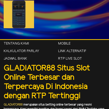
TENTANG KAMI
MOBILE
KALKULATOR PARLAY
LINK ALTERNATIF
JADWAL BANK
RTP LIVE SLOT
GLADIATOR88 Situs Slot
Online Terbesar dan
Terpercaya Di Indonesia
dengan RTP Tertinggi
GLADIATOR88
merupakan situs betting online terbesar yang resmi