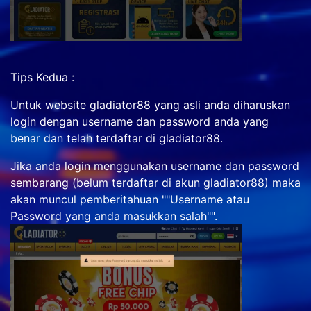
Tips Kedua :
Untuk website gladiator88 yang asli anda diharuskan
login dengan username dan password anda yang
benar dan telah terdaftar di gladiator88.
Jika anda login menggunakan username dan password
sembarang (belum terdaftar di akun gladiator88) maka
akan muncul pemberitahuan ""Username atau
Password yang anda masukkan salah"".