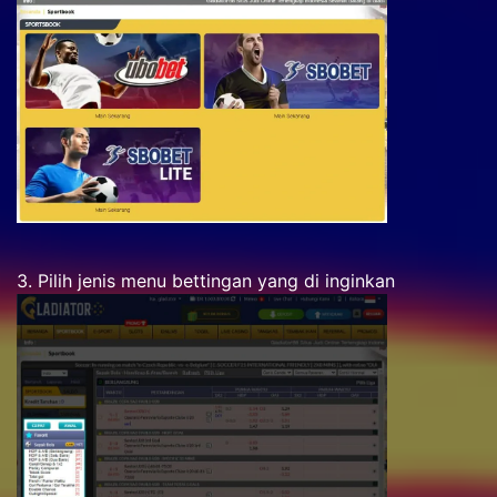
3. Pilih jenis menu bettingan yang di inginkan