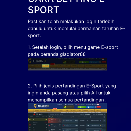
SPORT
Pastikan telah melakukan login terlebih
dahulu untuk memulai permainan taruhan E-
sport.
1. Setelah login, pilih menu game E-sport
pada beranda gladiator88
2. Pilih jenis pertandingan E-Sport yang
ingin anda pasang atau pilih All untuk
menampilkan semua pertandingan .