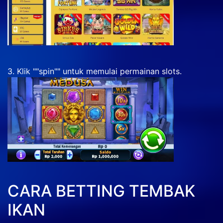
3. Klik ""spin"" untuk memulai permainan slots.
CARA BETTING TEMBAK
IKAN