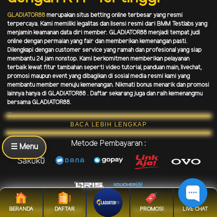
GLADIATOR88
merupakan situs betting online terbesar yang resmi
terpercaya. Kami memiliki legalitas dan lisensi resmi dari BMM Testlabs yang
menjamin keamanan data diri member. GLADIATOR88 menjadi tempat judi
online dengan permaian yang fair dan memberikan kemenangan pasti.
Dilengkapi dengan customer service yang ramah dan profesional yang siap
membantu 24 jam nonstop. Kami berkomitmen memberikan pelayanan
terbaik lewat fitur tambahan seperti video tutorial, panduan main, livechat,
promosi maupun event yang dibagikan di sosial media resmi kami yang
membantu member menuju kemenangan. Nikmati bonus menarik dan promosi
lainnya hanya di GLADIATOR88 . Daftar sekarang juga dan raih kemenangmu
bersama GLADIATOR88.
...
BACA LEBIH LENGKAP
Metode Pembayaran :
☰ Menu
BERANDA
DAFTAR
PROMOSI
LIVE CHAT
Dukungan Perangkat :
Keamanan Terjamin :