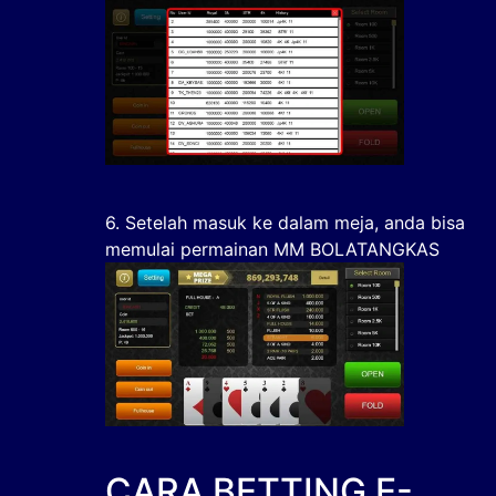
6. Setelah masuk ke dalam meja, anda bisa
memulai permainan MM BOLATANGKAS
CARA BETTING E-