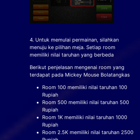
4. Untuk memulai permainan, silahkan
menuju ke pilihan meja. Setiap room
memiliki nilai taruhan yang berbeda
Berikut penjelasan mengenai room yang
terdapat pada Mickey Mouse Bolatangkas
Room 100 memiliki nilai taruhan 100
Rupiah
Room 500 memiliki nilai taruhan 500
Rupiah
Room 1K memiliki nilai taruhan 1000
Rupiah
Room 2.5K memiliki nilai taruhan 2500
Rupiah