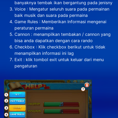
banyaknya tembak ikan bergantung pada jenisny
Voice : Mengatur seluruh suara pada permainan
baik musik dan suara pada permaina
Game Rules : Memberikan Informasi mengenai
peraturan permaina
Cannon : menampilkan tembakan / cannon yang
bisa anda dapatkan dengan cara rando
Checkbox : Klik checkbox berikut untuk tidak
menampilkan informasi ini lag
Exit : klik tombol exit untuk keluar dari menu
pengaturan