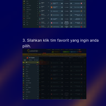
3. Silahkan klik tim favorit yang ingin anda
pilih.