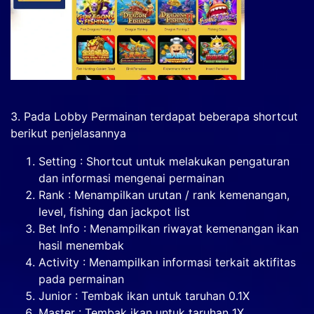
3. Pada Lobby Permainan terdapat beberapa shortcut
berikut penjelasannya
Setting : Shortcut untuk melakukan pengaturan
dan informasi mengenai permainan
Rank : Menampilkan urutan / rank kemenangan,
level, fishing dan jackpot list
Bet Info : Menampilkan riwayat kemenangan ikan
hasil menembak
Activity : Menampilkan informasi terkait aktifitas
pada permainan
Junior : Tembak ikan untuk taruhan 0.1X
Master : Tembak ikan untuk taruhan 1X