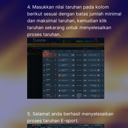
4. Masukkan nilai taruhan pada kolom
berikut sesuai dengan batas jumlah minimal
dan maksimal taruhan, kemudian klik
taruhan sekarang untuk menyelesaikan
proses taruhan.
5. Selamat anda berhasil menyelesaikan
proses taruhan E-sport.