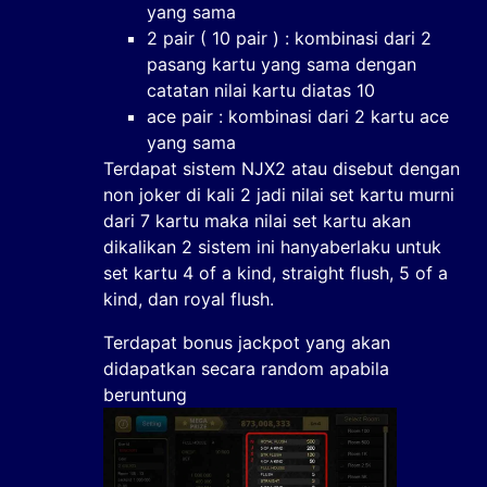
yang sama
2 pair ( 10 pair ) : kombinasi dari 2
pasang kartu yang sama dengan
catatan nilai kartu diatas 10
ace pair : kombinasi dari 2 kartu ace
yang sama
Terdapat sistem NJX2 atau disebut dengan
non joker di kali 2 jadi nilai set kartu murni
dari 7 kartu maka nilai set kartu akan
dikalikan 2 sistem ini hanyaberlaku untuk
set kartu 4 of a kind, straight flush, 5 of a
kind, dan royal flush.
Terdapat bonus jackpot yang akan
didapatkan secara random apabila
beruntung