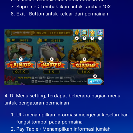
Supreme : Tembak ikan untuk taruhan 10X
Exit : Button untuk keluar dari permainan
4. Di Menu setting, terdapat beberapa bagian menu
untuk pengaturan permainan
UI : menampilkan informasi mengenai keseluruhan
fungsi tombol pada permaina
Pay Table : Menampilkan informasi jumlah